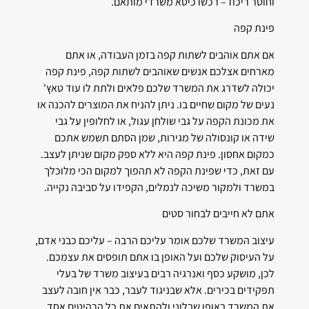
וחוסר ריכוז – רכשו כיסא משרדי מותאם.
פינת קפה
אם אתם אוהבים לשתות קפה בזמן העבודה, או אתם
מארחים אצלכם אנשים שאוהבים לשתות קפה, פינת קפה
יכולה לשדרג את המשרד שלכם פלאים ולתת לו עוד טאץ'
נעים של מקום שחיים בו. ניתן להניח את המוצרים להכנה או
את מכונת הקפה על גבי שולחן עגול, או לחלופין על גבי
שידה או קונסולה של מגירות, שמן הסתם תשמש אתכם
כמקום אחסון. פינת קפה היא ללא ספק מקום שניתן לעצב.
עם זאת, כדי שפינת הקפה לא תהפוך למקום הכי מלוכלך
במשרד ולמקור משיכה לנמלים, הקפידו על סביבה נקייה.
אתם לא חייבים לבחור סטים
עיצוב המשרד שלכם אומר עליכם הרבה – עליכם כבני אדם,
על העיסוק שלכם ועל האופן בו אתם תופסים את עצמכם.
לכן, מושקע כסף ואנרגיה רבים בעיצוב משרד של בעלי
תפקידים בכירים. אלא שבניגוד לעבר, כבר אין חובה לעצב
את המשרד באופן שבלוני ולהתאים את כל הרהיטים אחד