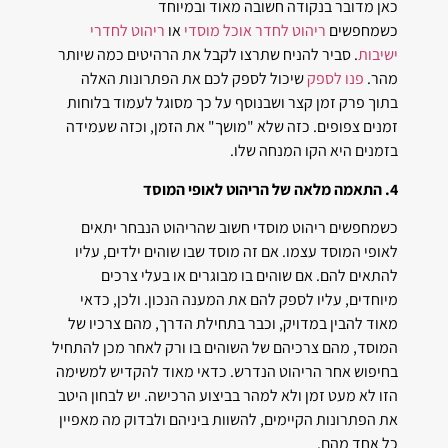
כאן מדובר בנקודה חשובה מאוד ובמיוחד
כשמחפשים
ריהוט לחדר אוכל מוסדי
או
ריהוט לחדרי
ישיבות
. סביר להניח שתרצו לקבל את הרהיטים כמה שיותר
מהר.
פנו לספק
שיכול לספק לכם את הפתרונות האלה
בתוך פרק זמן קצר ושבנוסף על כך מסוגל לעמוד בלוחות
זמנים צפופים. כזה שלא "מושך" את הזמן, וכזה שעמידה
בזמנים היא הקו המנחה שלו.
4. התאמה מלאה של הריהוט לאופי המוסד
כשמחפשים ריהוט מוסדי חשוב שהריהוט הנבחר יתאים
לאופי המוסד עצמו. אם זה מוסד שבו שוהים ילדים, עליו
להתאים להם. אם שוהים בו מבוגרים או בעלי צרכים
מיוחדים, עליו לספק להם את המענה הנכון. ולכן, כדאי
מאוד להבין במדויק, וכבר בתחילת הדרך, מהם צרכיו של
המוסד, מהם צרכיהם של השוהים בו ורק לאחר מכן להתחיל
בחיפוש אחר הריהוט הנדרש. כדאי מאוד להקדיש למשימה
הזו לא מעט זמן ולא למהר בביצוע הרכישה. יש לבחון היטב
את הפתרונות הקיימים, להשוות ביניהם ולבדוק מה מאפיין
כל אחד מהם.