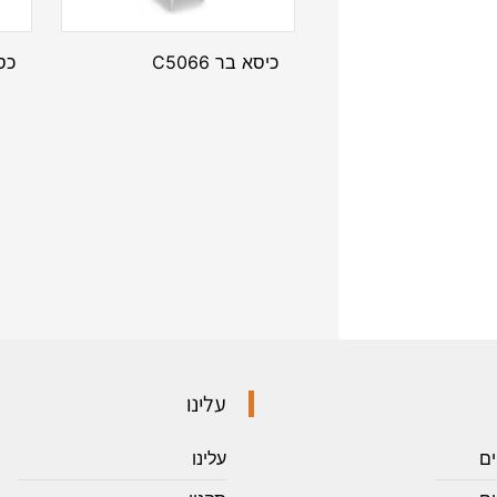
כיסא בר C5066
כסא
עלינו
ים
עלינו