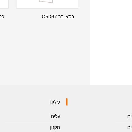
כסא בר C5067
כסא
עלינו
ים
עלינו
ם
תקנון