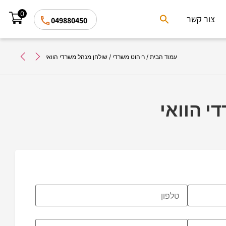
0
Search
צור קשר
049880450
for:
Search Button
עמוד הבית
/
ריהוט משרדי
/ שולחן מנהל משרדי הוואי
י הוואי