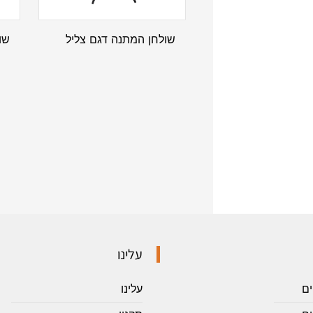
שולחן המתנה דגם צליל
שו
עלינו
ים
עלינו