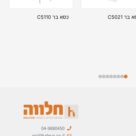
 בר C5021
כסא בר C5110
04-9880450
roi@haleva.co.il