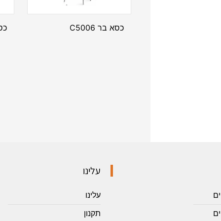
כסא בר C5006
כסא
עלינו
ים
עלינו
ם
תקנון