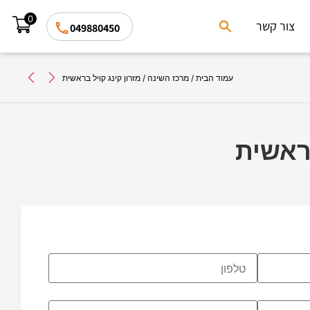
0
Search
צור קשר
049880450
for:
Search Button
עמוד הבית
/
מרכז השינה
/ מזרון קינג קויל בראשית
בראשית