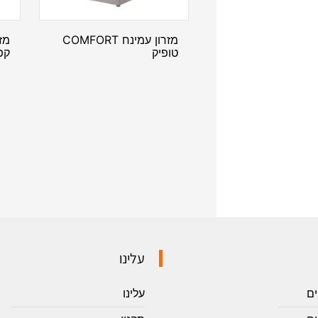
מזרון עמינח COMFORT
מז
טופיק
קפ
עלינו
ים
עלינו