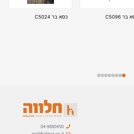
 בר C5096
כסא בר C5024
04-9880450
roi@haleva.co.il