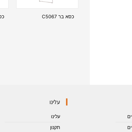
כסא בר C5067
כסא
עלינו
ים
עלינו
ם
תקנון