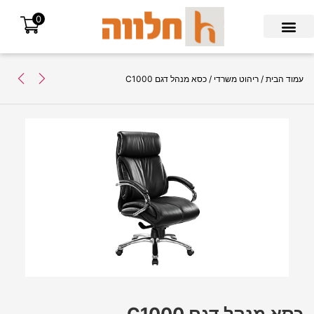
0
Search for:
עמוד הבית
/
ריהוט משרדי
/ כסא מנהל דגם C1000