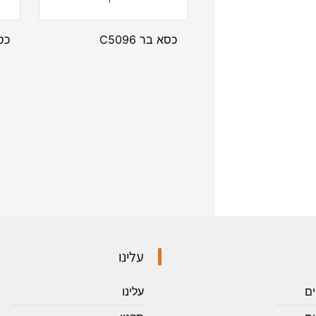
כסא בר C5096
כסא
עלינו
ים
עלינו