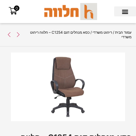
0
Search for:
עמוד הבית
/
ריהוט משרדי
/ כסא מנהלים דגם C1254 – חלווה ריהוט
משרדי