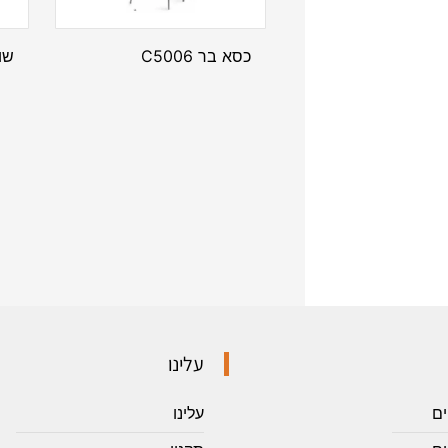
כסא בר C5006
שו
עלינו
ים
עלינו