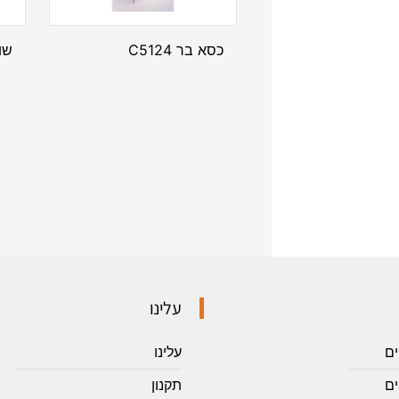
כסא בר C5124
שו
עלינו
ים
עלינו
ם
תקנון