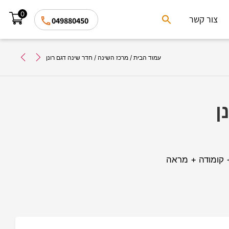
0
Search
צור קשר
049880450
for:
Search Button
עמוד הבית
/
מרכז השינה
/ חדר שינה דגם רונן
ן