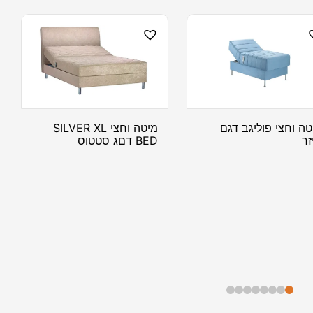
טה וחצי פוליגב דגם
מיטה וחצי SILVER XL
זר
BED דםג סטטוס