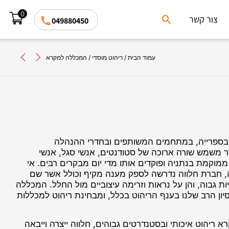
0
Search
צור קשר
049880450
for:
Search Button
עמוד הבית
/
ריהוט מוסדי
/ המכללה למקרא
, בספרייה, במתחמים המשותפים ובחדרי ההנהלה
משמש שורה ארוכה של סטודנטים, אנשי סגל, אנשי
מוקמת בנתניה ופוקדים אותו מדי יום מבקרים רבים. אי
, חברת חלווה נדרשה לספק מענה מקיף וכולל אשר שם
ת גבוה, והן על נראות וזרימה עיצוביים מול החלל. המכללה
ון הרב שלנו בענף הריהוט בכלל, ומבחינת ריהוט למכללות
יהוט איכותי ובסטנדרטים גבוהים, חלווה ייצרה וייבאה