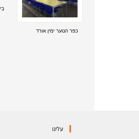
בי
כפר הנוער ימין אורד
עלינו