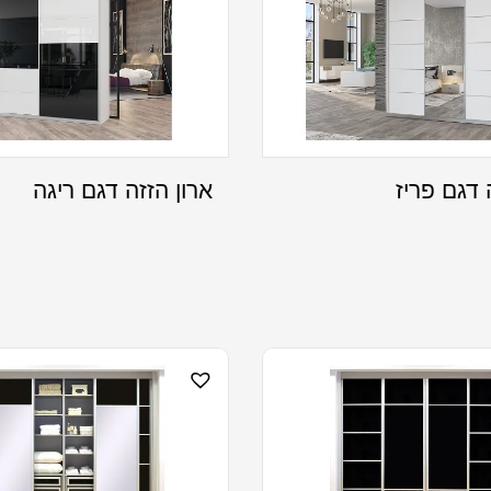
 דגם פריז
ארון הזזה דגם ריגה