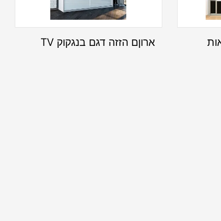
ות
ארוןם הזזה דגם בנגקוק TV